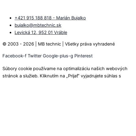
+421 915 188 818 - Marián Bujalko
bujalko@mbtechnic.sk
Levická 12, 952 01 Vráble
© 2003 - 2026 | MB technic | Všetky práva vyhradené
Facebook-f
Twitter
Google-plus-g
Pinterest
Súbory cookie používame na optimalizáciu našich webových
stránok a služieb. Kliknutím na „Prijať“ vyjadrujete súhlas s
použitím základných cookies. Pre povolenie viac cookies, ktoré
nám pomáhajú pri prevádzke kliknite na nastavenia a povoľte
všetky cookies.
Nastavenie cookies
Súhlasím so všetkým
Odmietam
Close