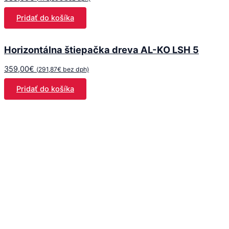
Pridať do košíka
Horizontálna štiepačka dreva AL-KO LSH 5
359,00
€
(
291,87
€
bez dph)
Pridať do košíka