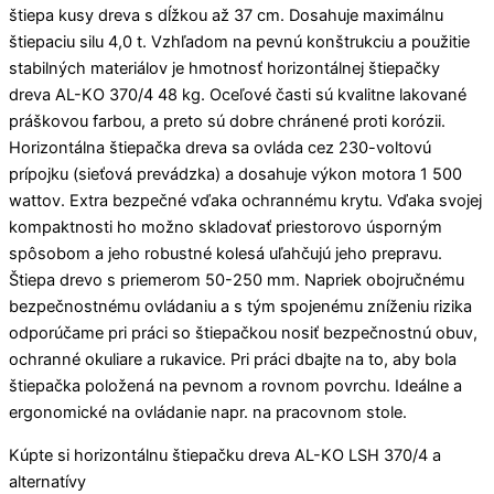
štiepa kusy dreva s dĺžkou až 37 cm. Dosahuje maximálnu
štiepaciu silu 4,0 t. Vzhľadom na pevnú konštrukciu a použitie
stabilných materiálov je hmotnosť horizontálnej štiepačky
dreva AL-KO 370/4 48 kg. Oceľové časti sú kvalitne lakované
práškovou farbou, a preto sú dobre chránené proti korózii.
Horizontálna štiepačka dreva sa ovláda cez 230-voltovú
prípojku (sieťová prevádzka) a dosahuje výkon motora 1 500
wattov. Extra bezpečné vďaka ochrannému krytu. Vďaka svojej
kompaktnosti ho možno skladovať priestorovo úsporným
spôsobom a jeho robustné kolesá uľahčujú jeho prepravu.
Štiepa drevo s priemerom 50-250 mm. Napriek obojručnému
bezpečnostnému ovládaniu a s tým spojenému zníženiu rizika
odporúčame pri práci so štiepačkou nosiť bezpečnostnú obuv,
ochranné okuliare a rukavice. Pri práci dbajte na to, aby bola
štiepačka položená na pevnom a rovnom povrchu. Ideálne a
ergonomické na ovládanie napr. na pracovnom stole.
Kúpte si horizontálnu štiepačku dreva AL-KO LSH 370/4 a
alternatívy