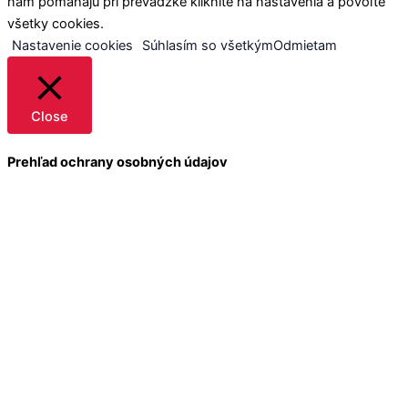
nám pomáhajú pri prevádzke kliknite na nastavenia a povoľte
všetky cookies.
Nastavenie cookies
Súhlasím so všetkým
Odmietam
Close
Prehľad ochrany osobných údajov
Táto webová stránka používa súbory cookie na zlepšenie
vášho zážitku pri prechádzaní webom. Z nich sa vo vašom
prehliadači ukladajú súbory cookie, ktoré sú kategorizované
podľa potreby, pretože sú nevyhnutné pre fungovanie
základných funkcií webovej stránky. Používame aj cookies
tretích strán, ktoré nám pomáhajú analyzovať a pochopiť, ako
používate túto webovú stránku. Tieto cookies budú uložené vo
vašom prehliadači iba s vaším súhlasom. Máte tiež možnosť
zrušiť tieto cookies. Zrušenie niektorých z týchto súborov
cookie však môže ovplyvniť váš zážitok z prehliadania.