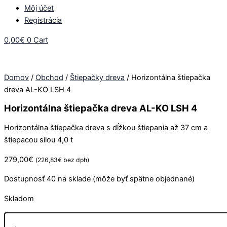
Môj účet
Registrácia
0,00
€
0
Cart
Domov
/
Obchod
/
Štiepačky dreva
/ Horizontálna štiepačka
dreva AL-KO LSH 4
Horizontálna štiepačka dreva AL-KO LSH 4
Horizontálna štiepačka dreva s dĺžkou štiepania až 37 cm a
štiepacou silou 4,0 t
279,00
€
(
226,83
€
bez dph)
Dostupnosť
40 na sklade (môže byť spätne objednané)
Skladom