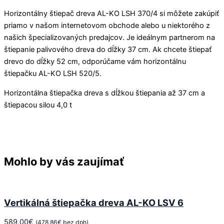
Horizontálny štiepač dreva AL-KO LSH 370/4 si môžete zakúpiť
priamo v našom internetovom obchode alebo u niektorého z
našich špecializovaných predajcov. Je ideálnym partnerom na
štiepanie palivového dreva do dĺžky 37 cm. Ak chcete štiepať
drevo do dĺžky 52 cm, odporúčame vám horizontálnu
štiepačku AL-KO LSH 520/5.
Horizontálna štiepačka dreva s dĺžkou štiepania až 37 cm a
štiepacou silou 4,0 t
Mohlo by vás zaujímať
Vertikálná štiepačka dreva AL-KO LSV 6
589,00
€
(
478,86
€
bez dph)