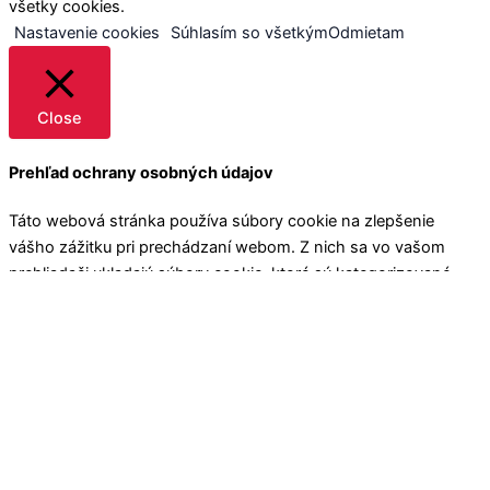
všetky cookies.
Nastavenie cookies
Súhlasím so všetkým
Odmietam
Close
Prehľad ochrany osobných údajov
Táto webová stránka používa súbory cookie na zlepšenie
vášho zážitku pri prechádzaní webom. Z nich sa vo vašom
prehliadači ukladajú súbory cookie, ktoré sú kategorizované
podľa potreby, pretože sú nevyhnutné pre fungovanie
základných funkcií webovej stránky. Používame aj cookies
tretích strán, ktoré nám pomáhajú analyzovať a pochopiť, ako
používate túto webovú stránku. Tieto cookies budú uložené vo
vašom prehliadači iba s vaším súhlasom. Máte tiež možnosť
zrušiť tieto cookies. Zrušenie niektorých z týchto súborov
cookie však môže ovplyvniť váš zážitok z prehliadania.
Necessary