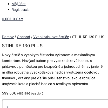
Môj účet
Registrácia
0,00
€
0
Cart
Domov
/
Obchod
/
Vysokotlakové čističe
/ STIHL RE 130 PLUS
STIHL RE 130 PLUS
Nový čistič s vysokým čistiacim výkonom a maximálnym
komfortom. Navíjací bubon pre vysokotlakovú hadicu s
prídavnou pomôckou pre bezpečné a jednoduché navíjanie, 9
m dlhá robustná vysokotlaková hadica vystužená oceľovou
tkaninou, držiaky pre ďalšie príslušenstvo, ako je rotujúca
umývacia kefa a plochá hadica s textilným opletením.
599,00
€
(
486,99
€
bez dph)