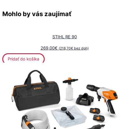
Mohlo by vás zaujímať
STIHL RE 90
269,00
€
(
218,70
€
bez dph)
Pridať do košíka