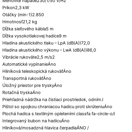
Menovité napätie
230/1/50 V/Hz
Príkon
2,3 kW
Otáčky (min-1)
2.850
Hmotnosť
21,2 kg
Dĺžka sieťového kábla
5 m
Dĺžka vysokotlakovej hadice
9 m
Hladina akustického tlaku – LpA (dB(A))
72,0
Hladina akustického výkonu – LwA (dB(A))
86,0
Vibrácie rukoväte
2,5 m/s2
Automatické vypínanie
Áno
Hliníková teleskopická rukoväť
Áno
Transportná rukoväť
Áno
Úložný priestor pre trysky
Áno
Rotačná tryska
Áno
Priehľadná nádržka na čistiaci prostriedok, odním.
l
Pištol so spojkou chraniacou hadicu proti skrúteniu
Áno
Plochá hadica s textilným opletením
i classfa fa-circle-o/i
Integrovaný bubon na hadicu
Áno
Hliníková/mosadzná hlavica čerpadla
ÁNO /