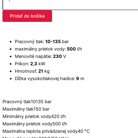
Pridať do košíka
Pracovný tlak:
10-135
bar
maximálny prietok vody:
500
l/h
Menovité napätie:
230
V
Príkon:
2,3
kW
Hmotnosť:
21
kg
Dĺžka vysokotlakovej hadice:
9
m
Pracovný tlak
10135 bar
Maximálny tlak
150 bar
Minimálny prietok vody
420 l/h
Maximálny prietok vody
500 l/h
Maximálna teplota privádzanej vody
40 °C