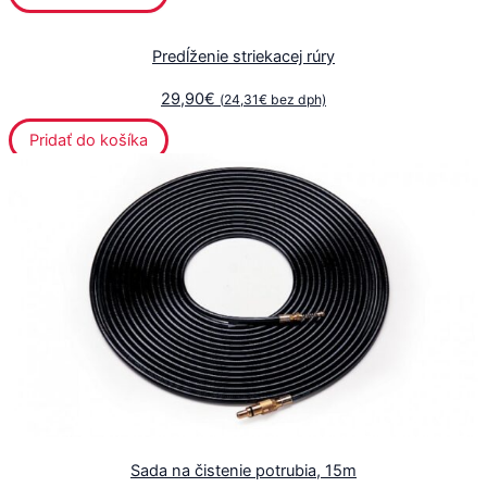
Predĺženie striekacej rúry
29,90
€
(
24,31
€
bez dph)
Pridať do košíka
Sada na čistenie potrubia, 15m